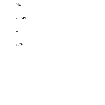
0%
28.54%
–
–
–
25%