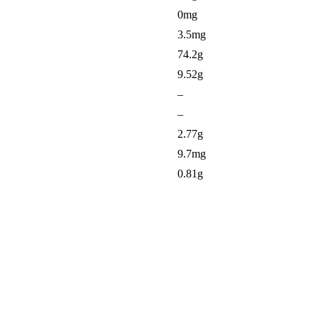
0mg
3.5mg
74.2g
9.52g
–
–
2.77g
9.7mg
0.81g