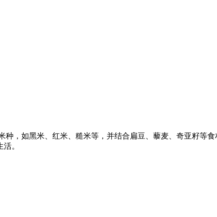
丰富的米种，如黑米、红米、糙米等，并结合扁豆、藜麦、奇亚籽等食材
生活。