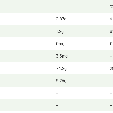
2.87g
4
1.2g
6
0mg
3.5mg
–
74.2g
2
9.25g
–
–
–
–
–