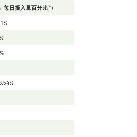
%
每日摄入量百分比
(*)
.1%
%
0%
8.54%