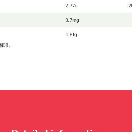
2.77g
2
9.7mg
0.81g
食标准。