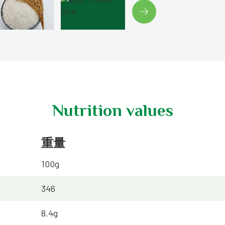
Nutrition values
重量
100g
346
8.4g