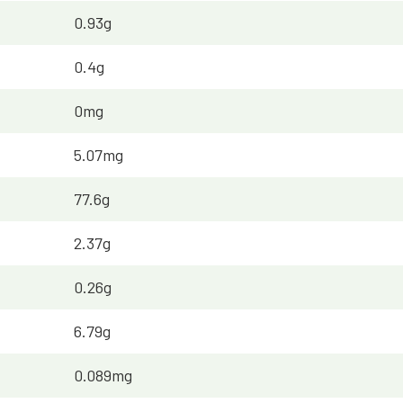
0.93g
0.4g
0mg
5.07mg
77.6g
2.37g
0.26g
6.79g
0.089mg