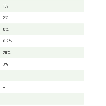
1%
2%
0%
0.2%
26%
9%
–
–