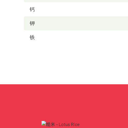
钙
钾
铁