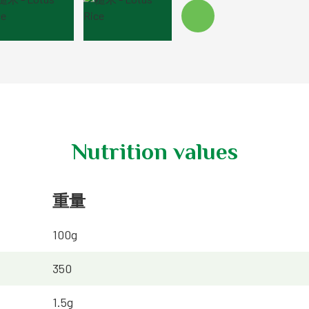
Nutrition values
重量
100g
350
1.5g