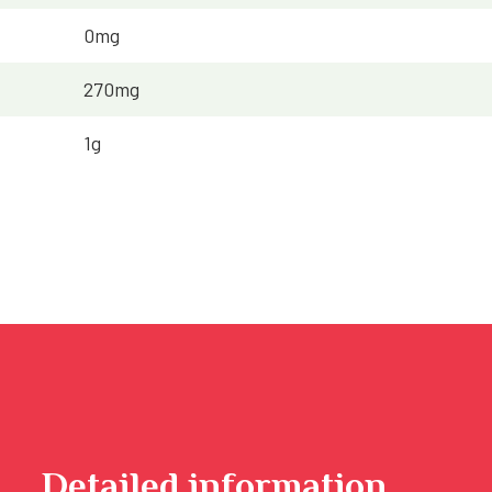
0mg
270mg
1g
Detailed information