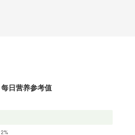
每日营养参考值
2%